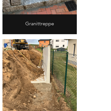
Granittreppe