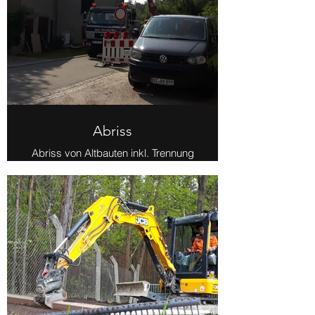
Abriss
Abriss von Altbauten inkl. Trennung
und Komplettentsorgung