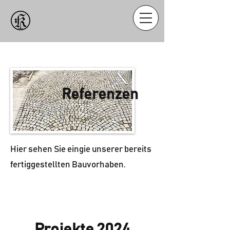
Referenzen
Hier sehen Sie eingie unserer bereits
fertiggestellten Bauvorhaben.
Projekte 2024